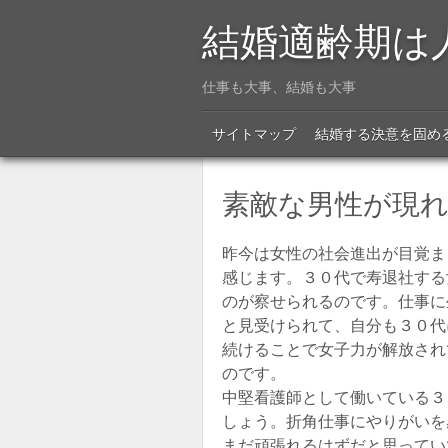
結婚適齢期は
仕事も大事、結婚も大事
Menu
SKIP TO CONTENT
サイトマップ
結婚する決意を固め
素敵な男性が現
昨今は女性の社会進出が目覚ま
感じます。３０代で寿退社する
のが察せられるのです。仕事に
と見受けられて、自分も３０代
続けることで女子力が解放され
のです。
中堅看護師として働いている３
しょう。折角仕事にやりがいを
まだ頑張れるはずだと思ってい