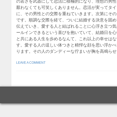
の若さを武器にして恋活に積極的になり、理想の男性
厭わなくても可笑しくありません。恋活が実ってタイ
に、その男性との交際を重ねていきます。次第にその
です。順調な交際を経て、ついに結婚する決意を固め
伝えていき、愛する人と結ばれることに心浮き立つ気
ールインできるという喜びを抱いていて、結婚日を心
と共にある人生を歩めるなんて、これ以上の幸せはな
す。愛する人の逞しい体つきと精悍な顔を思い浮かべ
ります。その人のダンディーな佇まいが胸を高鳴らせ
LEAVE A COMMENT
Post navigatio