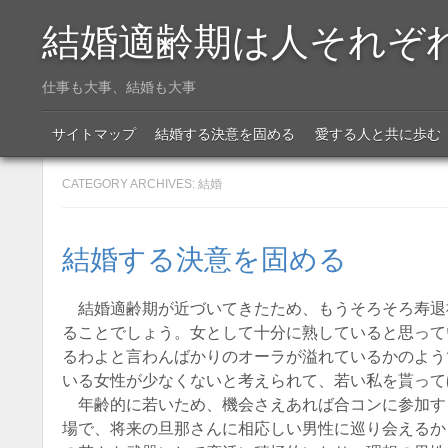
結婚適齢期は人それぞ
仕事も大事、結婚も大事
Menu
SKIP TO CONTENT
サイトマップ
結婚する決意を固める
愛する人と共に歩む
CATEGORY ARCHIVES:
結婚
結婚する決意を固める
結婚適齢期が近づいてきたため、もうそろそろ寿退
ることでしょう。女として十分に熟していると思って
るわよと言わんばかりのオーラが溢れているかのよう
いる女性が少なくないと考えられて、若い私を貰って
年齢的に若いため、機会さえあれば合コンに参加す
場で、将来の旦那さんに相応しい男性に巡り会えるか